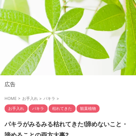
広告
HOME
>
お手入れ
>
パキラ
>
お手入れ
パキラ
枯れてきた
観葉植物
パキラがみるみる枯れてきた!諦めないこと・
諦めることの両方大事?