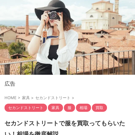
広告
HOME
>
家具
>
セカンドストリート
>
セカンドストリート
家具
服
相場
買取
セカンドストリートで服を買取ってもらいた
い！相場を徹底解説