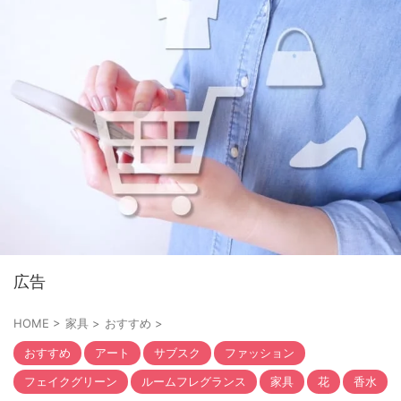
広告
HOME
>
家具
>
おすすめ
>
おすすめ
アート
サブスク
ファッション
フェイクグリーン
ルームフレグランス
家具
花
香水