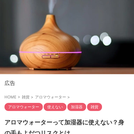
広告
HOME
>
雑貨
>
アロマウォーター
>
アロマウォーター
使えない
加湿器
雑貨
アロマウォーターって加湿器に使えない？身
の毛もよだつリスクとは