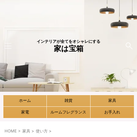
インテリアが全てをオシャレにする
家は宝箱
ホーム
雑貨
家具
家電
ルームフレグランス
お手入れ
HOME
>
家具
>
使い方
>