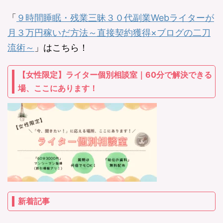
「
９時間睡眠・残業三昧３０代副業Webライターが
月３万円稼いだ方法～直接契約獲得×ブログの二刀
流術～
」はこちら！
【女性限定】ライター個別相談室｜60分で解決できる
場、ここにあります！
新着記事