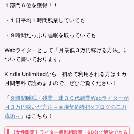
１部門６位を獲得！！
・１日平均１時間残業していても
・９時間たっぷり睡眠を取っていても
Webライターとして「月最低３万円稼げる方法」に
ついて書いております。
Kindle Unlimitedなら、初めて利用される方は１カ
月間無料で読めますので、ぜひご覧ください！
「
９時間睡眠・残業三昧３０代副業Webライターが
月３万円稼いだ方法～直接契約獲得×ブログの二刀
流術～
」はこちら！
【女性限定】ライター個別相談室｜60分で解決できる