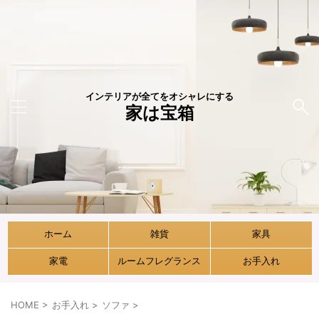
インテリアが全てをオシャレにする
家は宝箱
ホーム
雑貨
家具
家電
ルームフレグランス
お手入れ
HOME
>
お手入れ
>
ソファ
>